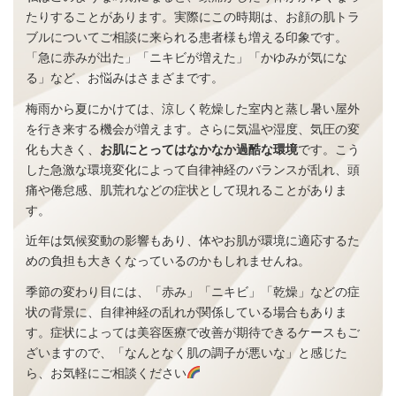
たりすることがあります。実際にこの時期は、お顔の肌トラ
ブルについてご相談に来られる患者様も増える印象です。
「急に赤みが出た」「ニキビが増えた」「かゆみが気にな
る」など、お悩みはさまざまです。
梅雨から夏にかけては、涼しく乾燥した室内と蒸し暑い屋外
を行き来する機会が増えます。さらに気温や湿度、気圧の変
化も大きく、
お肌にとってはなかなか過酷な環境
です。こう
した急激な環境変化によって自律神経のバランスが乱れ、頭
痛や倦怠感、肌荒れなどの症状として現れることがありま
す。
近年は気候変動の影響もあり、体やお肌が環境に適応するた
めの負担も大きくなっているのかもしれませんね。
季節の変わり目には、「赤み」「ニキビ」「乾燥」などの症
状の背景に、自律神経の乱れが関係している場合もありま
す。症状によっては美容医療で改善が期待できるケースもご
ざいますので、「なんとなく肌の調子が悪いな」と感じた
ら、お気軽にご相談ください